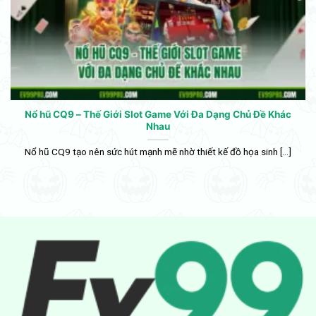
Nổ hũ CQ9 – Thế Giới Slot Game Với Đa Dạng Chủ Đề Khác
Nhau
Nổ hũ CQ9 tạo nên sức hút mạnh mẽ nhờ thiết kế đồ họa sinh [...]