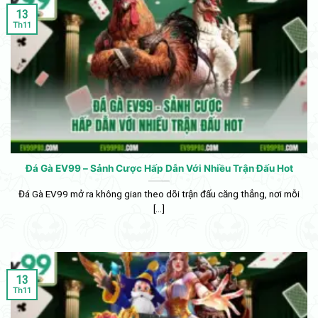
13
Th11
Đá Gà EV99 – Sảnh Cược Hấp Dẫn Với Nhiều Trận Đấu Hot
Đá Gà EV99 mở ra không gian theo dõi trận đấu căng thẳng, nơi mỗi
[...]
13
Th11