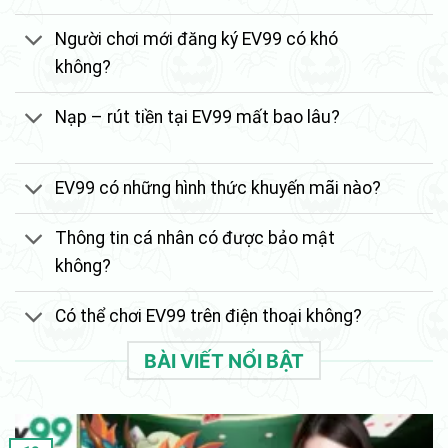
Người chơi mới đăng ký EV99 có khó
không?
Nạp – rút tiền tại EV99 mất bao lâu?
EV99 có những hình thức khuyến mãi nào?
Thông tin cá nhân có được bảo mật
không?
Có thể chơi EV99 trên điện thoại không?
BÀI VIẾT NỔI BẬT