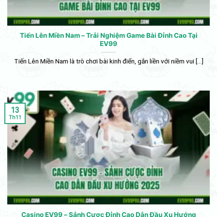
Tiến Lên Miền Nam – Trải Nghiệm Game Bài Đỉnh Cao Tại
EV99
Tiến Lên Miền Nam là trò chơi bài kinh điển, gắn liền với niềm vui [...]
13
Th11
Casino EV99 – Sảnh Cược Đỉnh Cao Dẫn Đầu Xu Hướng