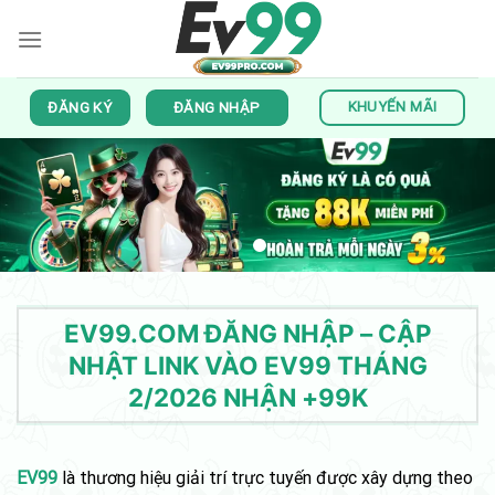
Skip
to
content
KHUYẾN MÃI
ĐĂNG KÝ
ĐĂNG NHẬP
EV99.COM ĐĂNG NHẬP – CẬP
NHẬT LINK VÀO EV99 THÁNG
2/2026 NHẬN +99K
EV99
là thương hiệu giải trí trực tuyến được xây dựng theo